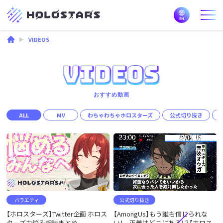
VIDEOS
おすすめ動画
ALL
MV
わちゃわちゃホロスターズ
公式切り抜き
バラエティ
公式切り抜き
【ホロスターズ】Twitter企画 ホロス
【AmongUs】もう誰も信じられな
ターズお悩み相談まとめ
い！ 正義はどこにある！？【ホロス