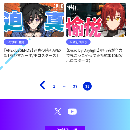
公式切り抜き
公式切り抜き
【APEX LEGENDS】迫真の絶叫APEX
【Dead by Daylight】初心者が全力
部【ちびすたーず/ホロスターズ】
で鬼ごっこやってみた結果【DbD/
ホロスターズ】
1
…
37
38