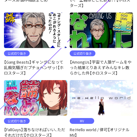
ターズ】
公式切り抜き
公式切り抜き
【Gang Beasts】ギャングになって
【AmongUs】宇宙で人狼ゲームをや
乱痴気騒ぎだプチョヘンザッ！【ホ
った結果とりあえずみんなキレ散
ロスターズ】
らかした件【ホロスターズ】
公式切り抜き
MV
【FallGuys】落ちなければいい、ただ
Re:Hello world / 律可【オリジナル
それだけだ【ホロスターズ】
MV】