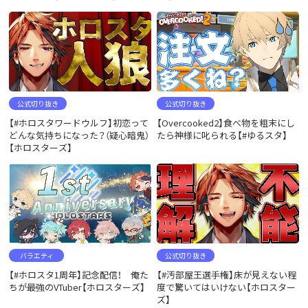
公式切り抜き
公式切り抜き
【#ホロスタワードウルフ】初恋って
【Overcooked2】食べ物を粗末にし
どんな気持ちになった？（疑心暗鬼）
たら神様に叱られる【#ゆるスタ】
【ホロスターズ】
バラエティ
公式切り抜き
【#ホロスタ1周年】記念配信！ 俺た
【#汚部屋王選手権】床が見えない程
ちが最強のVTuber【ホロスターズ】
度で驚いてはいけない【ホロスター
ズ】