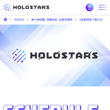
VIDEOS
夜十神封魔
,
羽継烏有
,
水無世燐央
【生配信終了後】UPROAR!! 3rd Anniversary「カミフェス!!!」サプライズ映像 #アップロー