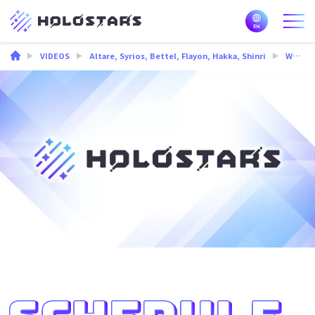
VIDEOS
Altare
,
Syrios
,
Bettel
,
Flayon
,
Hakka
,
Shinri
What is CUTENESS AGGRESSION? – AFFECTION OVERDOSE [#holoTEMPUS]