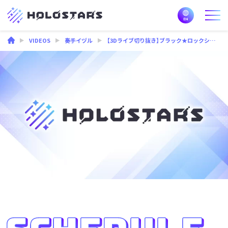
VIDEOS
奏手イヅル
【3Dライブ切り抜き】ブラック★ロックシューター / 奏手イヅル【#プレイバック3Dストリーム】