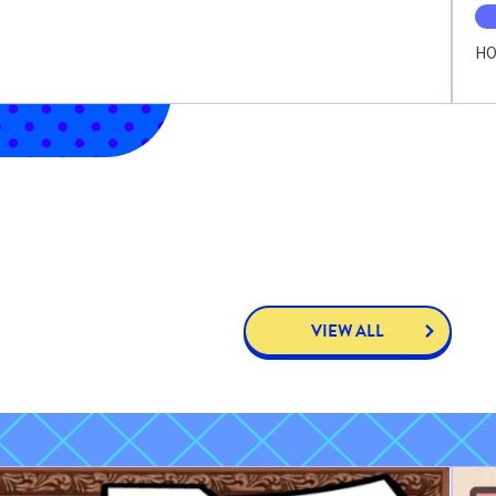
HO
VIEW ALL