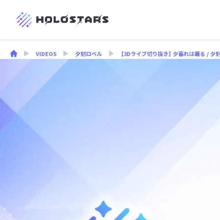
VIDEOS
夕刻ロベル
【3Dライブ切り抜き】 夕暮れは踊る / 