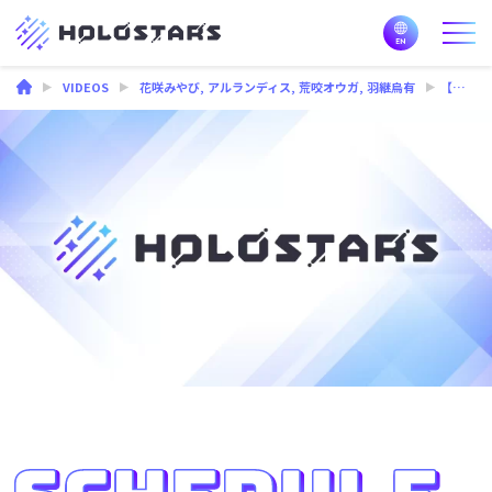
VIDEOS
花咲みやび
,
アルランディス
,
荒咬オウガ
,
羽継烏有
【＃すすスタ 2】５年目の告白！衝撃を受けました・・・この配信が凄かった！