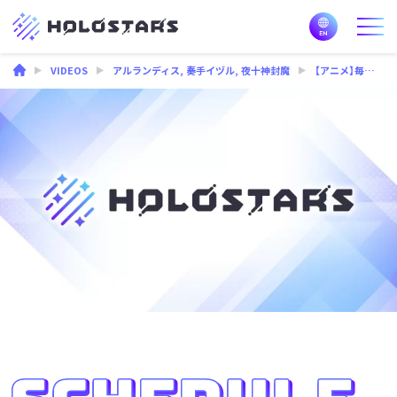
VIDEOS
アルランディス
,
奏手イヅル
,
夜十神封魔
【アニメ】毎日食パン生活【＃スタこれ】