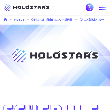
VIDEOS
夕刻ロベル
,
影山シエン
,
岸堂天真
【アニメ】騎士やめてマラカス始めました【 #スタこれ 】