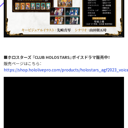
■ホロスターズ 『CLUB HOLOSTARS』ボイスドラマ販売中！
販売ページはこちら：
https://shop.hololivepro.com/products/holostars_agf2023_voi