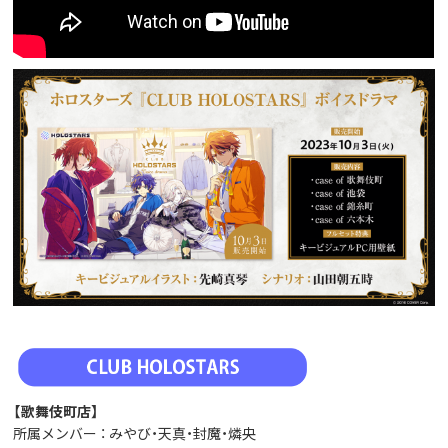
【歌舞伎町店】
所属メンバー ： みやび・天真・封魔・燐央