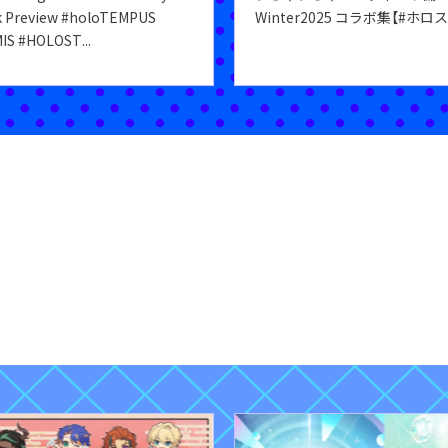
k Preview #holoTEMPUS
Winter2025 コラボ集【#ホロ
IS #HOLOST
...