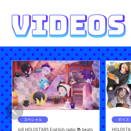
スペシャル
ボイス
lofi HOLOSTARS English radio 📚 beats
HOLOSTAR