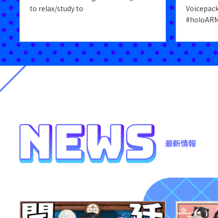
to relax/study to
Voicepac
#holoARM
最新情報