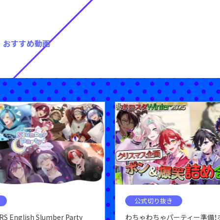
おすすめ動画
公式切り抜き
S English Slumber Party
わちゃわちゃパーティー準備！