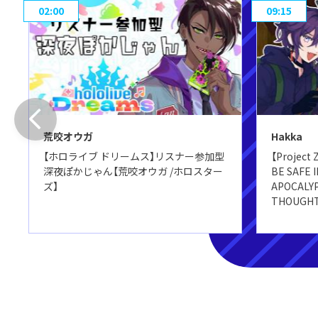
02:00
09:15
荒咬オウガ
Hakka
【ホロライブ ドリームス】リスナー参加型
【Project
深夜ぽかじゃん【荒咬オウガ /ホロスター
BE SAFE 
ズ】
APOCALYP
THOUGHTS