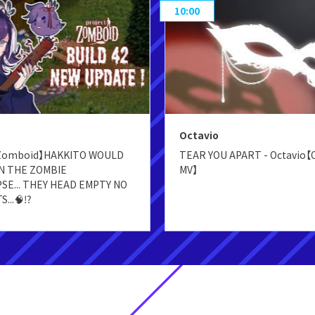
10:00
Octavio
 Zomboid】HAKKITO WOULD
TEAR YOU APART - Octavio【
IN THE ZOMBIE
MV】
SE... THEY HEAD EMPTY NO
...🧠⁉️