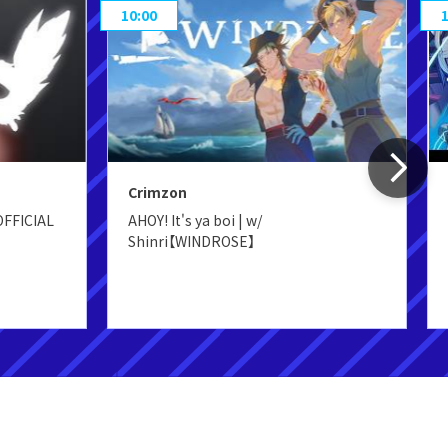
10:00
Crimzon
OFFICIAL
AHOY! It's ya boi | w/
Shinri【WINDROSE】