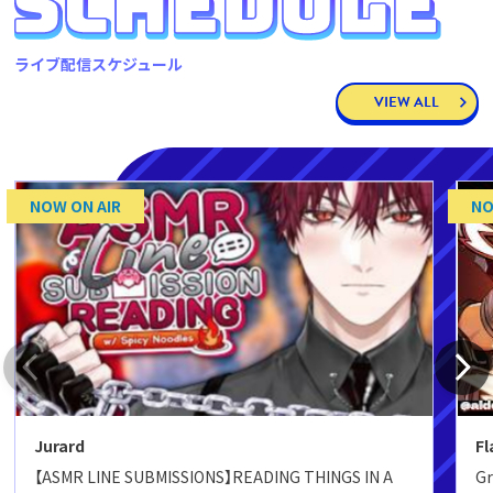
ライブ配信スケジュール
VIEW ALL
NOW ON AIR
NO
Jurard
F
【ASMR LINE SUBMISSIONS】READING THINGS IN A
Gr