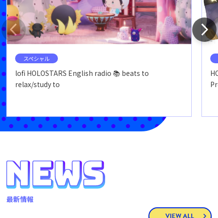
スペシャル
lofi HOLOSTARS English radio 📚 beats to
HO
relax/study to
P
最新情報
VIEW ALL