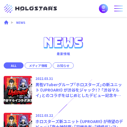
NEWS
最新情報
ALL
メディア情報
お知らせ
2022.03.31
男性VTuberグループ「ホロスターズ」の新ユニッ
ト《UPROAR!!》が渋谷をジャック！？ 「渋谷マル
イ」とのコラボをはじめとしたデビュー記念キャ
ンペーンが4月1日から開始！
2022.03.22
ホロスターズ新ユニット《UPROAR!!》が待望のデ
ビュー！「夜十神封魔」「羽継烏有」「緋崎ガンマ」