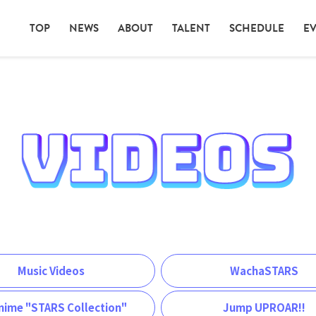
TOP
NEWS
ABOUT
TALENT
SCHEDULE
E
Music Videos
WachaSTARS
nime "STARS Collection"
Jump UPROAR!!