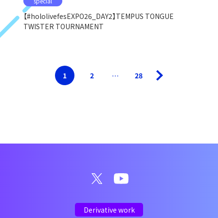
special
【#hololivefesEXPO26_DAY2】TEMPUS TONGUE
TWISTER TOURNAMENT
1
2
…
28
Derivative work