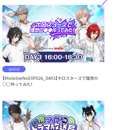
special
【#hololivefesEXPO26_DAY3】ホロスターズで理想の
◯◯作ってみた！