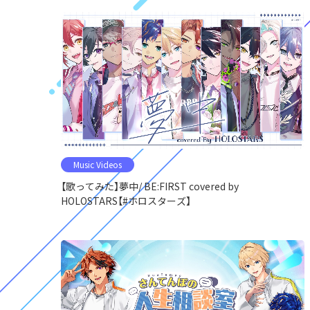
Music Videos
【歌ってみた】夢中/ BE:FIRST covered by
HOLOSTARS【#ホロスターズ】