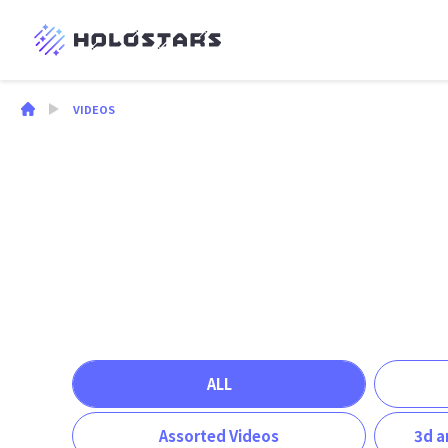
VIDEOS
ALL
Assorted Videos
3d a