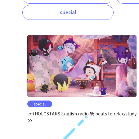
special
special
lofi HOLOSTARS English radio 📚 beats to relax/study
to