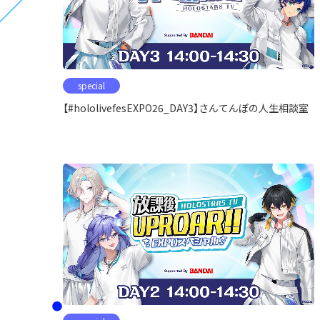
special
【#hololivefesEXPO26_DAY3】さんてんぽの人生相談室