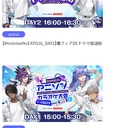
special
【#hololivefesEXPO26_DAY2】魔フィアDEドラマ放送局