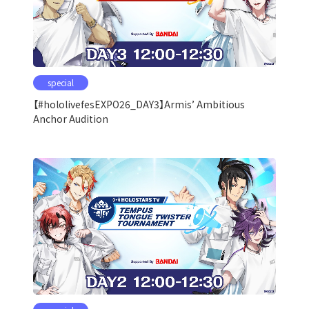
special
【#hololivefesEXPO26_DAY3】Armis’ Ambitious
Anchor Audition