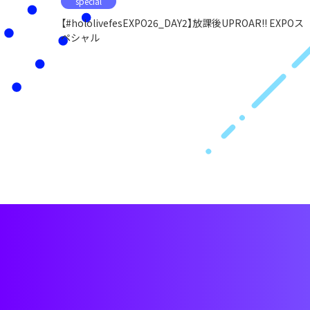
special
【#hololivefesEXPO26_DAY2】放課後UPROAR!! EXPOス
ペシャル