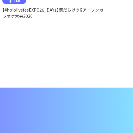
special
【#hololivefesEXPO26_DAY1】漢だらけの!?アニソンカ
ラオケ大会2026