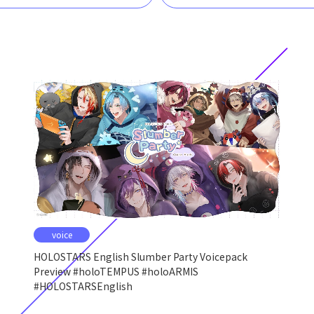
voice
HOLOSTARS English Slumber Party Voicepack
Preview #holoTEMPUS #holoARMIS
#HOLOSTARSEnglish