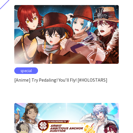
special
[Anime] Try Pedaling! You’ll Fly! [#HOLOSTARS]