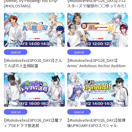
[Anime] Try Pedaling! You’ll Fly!
【#hololivefesEXPO26_DAY3】ホロ
[#HOLOSTARS]
スターズで理想の◯◯作ってみた！
special
special
【#hololivefesEXPO26_DAY3】さん
【#hololivefesEXPO26_DAY3】
てんぽの人生相談室
Armis’ Ambitious Anchor Audition
special
special
【#hololivefesEXPO26_DAY2】魔フ
【#hololivefesEXPO26_DAY2】放課
ィアDEドラマ放送局
後UPROAR!! EXPOスペシャル