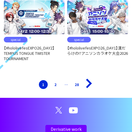
special
special
【#hololivefesEXPO26_DAY2】
【#hololivefesEXPO26_DAY1】漢だ
TEMPUS TONGUE TWISTER
らけの!?アニソンカラオケ大会2026
TOURNAMENT
1
2
…
28
Derivative work