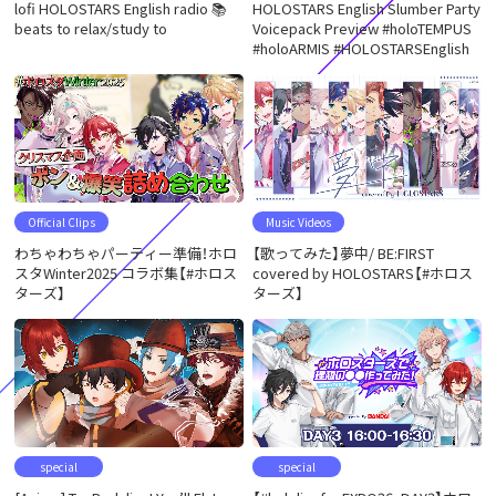
lofi HOLOSTARS English radio 📚
HOLOSTARS English Slumber Party
beats to relax/study to
Voicepack Preview #holoTEMPUS
#holoARMIS #HOLOSTARSEnglish
Official Clips
Music Videos
わちゃわちゃパーティー準備！ホロ
【歌ってみた】夢中/ BE:FIRST
スタWinter2025 コラボ集【#ホロス
covered by HOLOSTARS【#ホロス
ターズ】
ターズ】
special
special